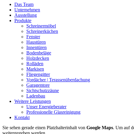
Das Team
Unternehmen
Ausstellung
Produkte
Schreinermöbel
Schreinerküchen
Fenster
Haustüren
Innentüren
Bodenbeläge
Holzdecken
Rolläden
Markisen
Fliegengitter
Vordächer | Terassenüberdachung
Garagentore
Sichtschutzzäune
Ladenbau
Weitere Leistungen
Unser Energieberater
Professionelle Glasreinigung
Kontakt
Sie sehen gerade einen Platzhalterinhalt von
Google Maps
. Um auf de
weitergegeben werden.