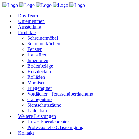
Das Team
Unternehmen
Ausstellung
Produkte
Schreinermöbel
Schreinerküchen
Fenster
Haustüren
Innentüren
Bodenbeläge
Holzdecken
Rolläden
Markisen
Fliegengitter
Vordächer | Terassenüberdachung
Garagentore
Sichtschutzzäune
Ladenbau
Weitere Leistungen
Unser Energieberater
Professionelle Glasreinigung
Kontakt