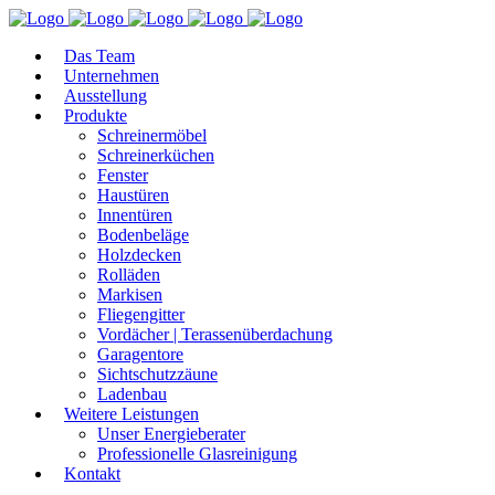
Das Team
Unternehmen
Ausstellung
Produkte
Schreinermöbel
Schreinerküchen
Fenster
Haustüren
Innentüren
Bodenbeläge
Holzdecken
Rolläden
Markisen
Fliegengitter
Vordächer | Terassenüberdachung
Garagentore
Sichtschutzzäune
Ladenbau
Weitere Leistungen
Unser Energieberater
Professionelle Glasreinigung
Kontakt