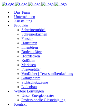
Das Team
Unternehmen
Ausstellung
Produkte
Schreinermöbel
Schreinerküchen
Fenster
Haustüren
Innentüren
Bodenbeläge
Holzdecken
Rolläden
Markisen
Fliegengitter
Vordächer | Terassenüberdachung
Garagentore
Sichtschutzzäune
Ladenbau
Weitere Leistungen
Unser Energieberater
Professionelle Glasreinigung
Kontakt