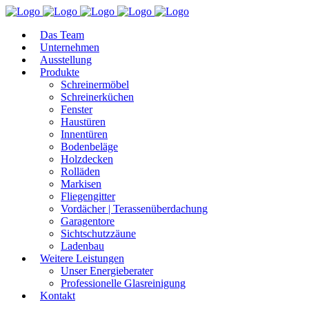
Das Team
Unternehmen
Ausstellung
Produkte
Schreinermöbel
Schreinerküchen
Fenster
Haustüren
Innentüren
Bodenbeläge
Holzdecken
Rolläden
Markisen
Fliegengitter
Vordächer | Terassenüberdachung
Garagentore
Sichtschutzzäune
Ladenbau
Weitere Leistungen
Unser Energieberater
Professionelle Glasreinigung
Kontakt