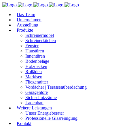
Das Team
Unternehmen
Ausstellung
Produkte
Schreinermöbel
Schreinerküchen
Fenster
Haustüren
Innentüren
Bodenbeläge
Holzdecken
Rolläden
Markisen
Fliegengitter
Vordächer | Terassenüberdachung
Garagentore
Sichtschutzzäune
Ladenbau
Weitere Leistungen
Unser Energieberater
Professionelle Glasreinigung
Kontakt