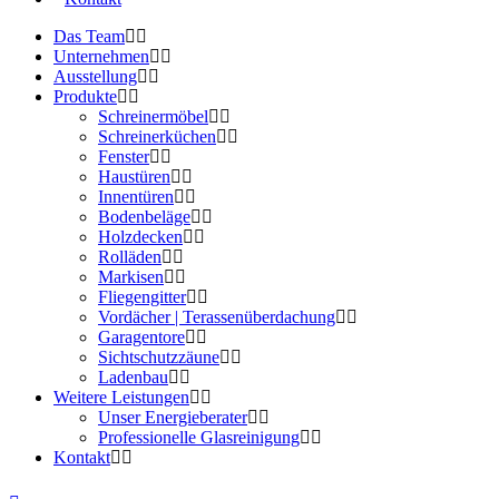
Das Team
Unternehmen
Ausstellung
Produkte
Schreinermöbel
Schreinerküchen
Fenster
Haustüren
Innentüren
Bodenbeläge
Holzdecken
Rolläden
Markisen
Fliegengitter
Vordächer | Terassenüberdachung
Garagentore
Sichtschutzzäune
Ladenbau
Weitere Leistungen
Unser Energieberater
Professionelle Glasreinigung
Kontakt