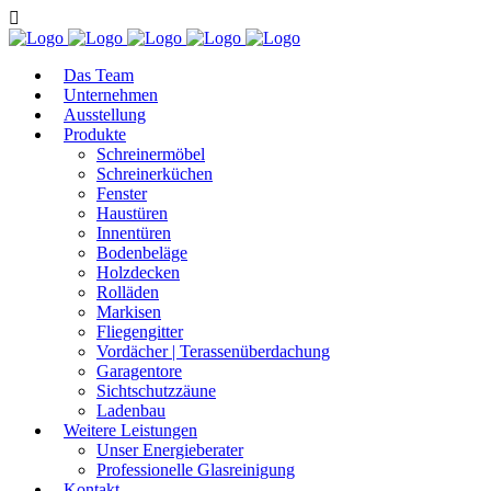
Das Team
Unternehmen
Ausstellung
Produkte
Schreinermöbel
Schreinerküchen
Fenster
Haustüren
Innentüren
Bodenbeläge
Holzdecken
Rolläden
Markisen
Fliegengitter
Vordächer | Terassenüberdachung
Garagentore
Sichtschutzzäune
Ladenbau
Weitere Leistungen
Unser Energieberater
Professionelle Glasreinigung
Kontakt